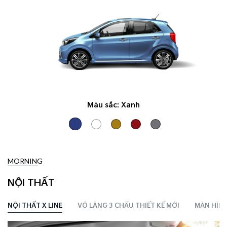
Màu sắc:
Xanh
MORNING
NỘI THẤT
NỘI THẤT X LINE
VÔ LĂNG 3 CHẤU THIẾT KẾ MỚI
MÀN HÌNH