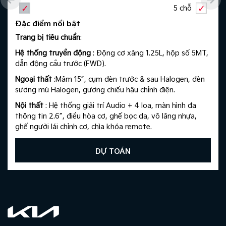
5 chỗ
Đặc điểm nổi bật
Trang bị tiêu chuẩn
: ​
Hệ thống truyền động
: Động cơ xăng 1.25L, hộp số 5MT,
dẫn động cầu trước (FWD).
Ngoại thất
:Mâm 15”, cụm đèn trước & sau Halogen, đèn
sương mù Halogen, gương chiếu hậu chỉnh điện.​
Nội thất
: Hệ thống giải trí Audio + 4 loa, màn hình đa
thông tin 2.6”, điều hòa cơ, ghế bọc da, vô lăng nhựa,
ghế người lái chỉnh cơ, chìa khóa remote.​
An toàn
: Phanh ABS, EBD, 2 túi khí.​
DỰ TOÁN