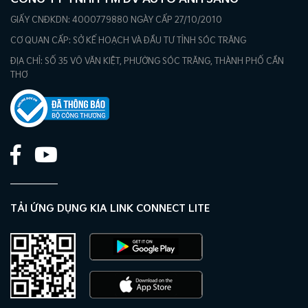
GIẤY CNĐKDN: 4000779880 NGÀY CẤP 27/10/2010
CƠ QUAN CẤP: SỞ KẾ HOẠCH VÀ ĐẦU TƯ TỈNH SÓC TRĂNG
ĐỊA CHỈ: SỐ 35 VÕ VĂN KIỆT, PHƯỜNG SÓC TRĂNG, THÀNH PHỐ CẦN
THƠ
TẢI ỨNG DỤNG KIA LINK CONNECT LITE