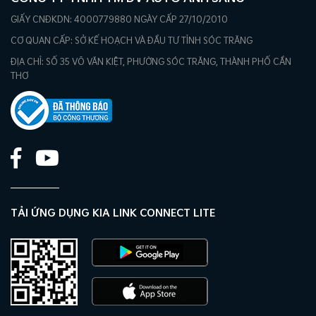
GIẤY CNĐKDN: 4000779880 NGÀY CẤP 27/10/2010
CƠ QUAN CẤP: SỞ KẾ HOẠCH VÀ ĐẦU TƯ TỈNH SÓC TRĂNG
ĐỊA CHỈ: SỐ 35 VÕ VĂN KIỆT, PHƯỜNG SÓC TRĂNG, THÀNH PHỐ CẦN
THƠ
TẢI ỨNG DỤNG KIA LINK CONNECT LITE